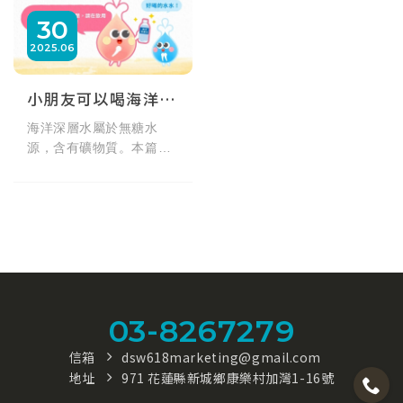
30
2025
06
小朋友可以喝海洋深層水嗎？
海洋深層水屬於無糖水
源，含有礦物質。本篇整
理小朋友飲用海洋深層水
時，可留意的補水觀念與
基本建議，協助家長做出
合適選擇。
03-8267279
信箱
dsw618marketing@gmail.com
地址
971 花蓮縣新城鄉康樂村加灣1-16號