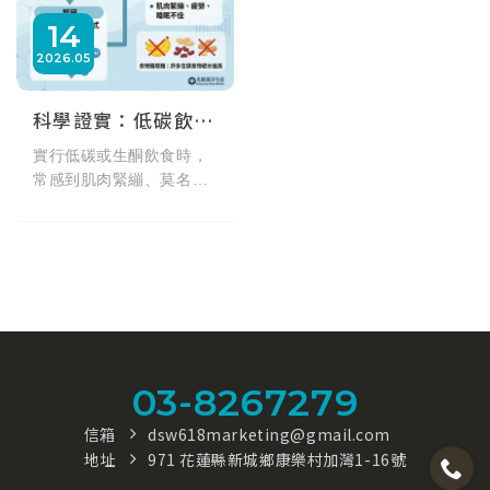
14
2026
05
科學證實：低碳飲食會加速鎂流失！
實行低碳或生酮飲食時，
常感到肌肉緊繃、莫名疲
勞或睡眠品質下降嗎？這
其實是身體發出的「缺
鎂」警訊！科學證實，低
碳飲食會引發連鎖反應，
啟動身體排水模式並加速
礦物質鎂與鉀的流失。然
而，許多天然含鎂食物往
往伴隨高碳水化合物。本
03-8267279
文將圖解低碳加速流失鎂
的生理機制，帶你探討如
信箱
dsw618marketing@gmail.com
何在不破壞飲食計畫的前
地址
971 花蓮縣新城鄉康樂村加灣1-16號
提下，精準且無負擔地補