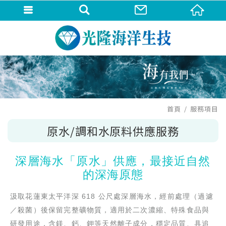
首頁
服務項目
原水/調和水原料供應服務
深層海水「原水」供應，最接近自然
的深海原態
汲取花蓮東太平洋深 618 公尺處深層海水，經前處理（過濾
／殺菌）後保留完整礦物質，適用於二次濃縮、特殊食品與
研發用途，
含鎂、鈣、鉀等天然離子成分，穩定品質、具追