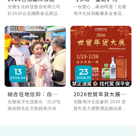
光隆海洋生技展區
海洋生技支持勵馨
光隆生化科技股份有限公司
一份愛心，兩份呵護！光隆
於2026台北國際食品展設立
海洋生技與勵馨基金會花蓮
「媽媽的名字」公益
主題展區。全系列產品採用
分所攜手，支持花蓮「媽媽
捐款送鎂力套組
花蓮海域618公尺深之海洋
的名字」計畫。捐款即贈送
深層水，現場展出項目包含
天然鎂舒緩沐浴鹽、海萃鹽
深層水、海鹽、濃縮液、鹽
與蜜桃氣泡飲。讓我們一起
滷及礦物質粉。相關原料皆
用深海礦萃的力量，陪伴媽
具備客觀檢測數據與規格，
媽找回生活節奏！
適用於機能性食品加工、保
健品開發及品牌端代工需
13
23
求，提供具備實質商業效益
2026
04
2026
01
的天然礦物質解決方案。
結合在地信仰：白沙
2026世貿年貨大展暨
屯媽祖徒步進香指定
禮品贈品展
光隆海洋生技推出「白沙屯
光隆海洋生技參與 2026 世
媽祖聯名款天然鎂海洋深層
貿年貨大展暨禮品贈品展，
結緣水包裝
水」！取自花蓮深海618公
現場展示多款海洋深層水產
尺，增量天然鎂配方，讓媽
品，歡迎前來參觀交流。
祖的平安守護與健康補水一
路相伴您！