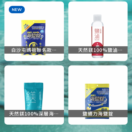
600ml
白沙屯媽祖聯名款鹽
天然鎂100%鹽滷
續力海鹽錠
150ml
天然鎂100%深層海萃
鹽續力海鹽錠
鹽200g