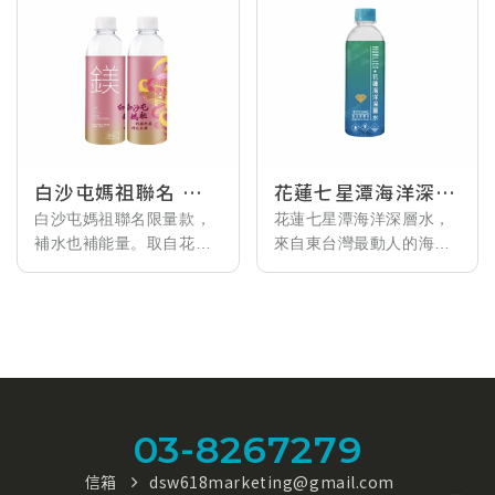
白沙屯媽祖聯名 天
花蓮七星潭海洋深層
然鎂海洋深層水
水300ml
白沙屯媽祖聯名限量款，
花蓮七星潭海洋深層水，
補水也補能量。取自花蓮
來自東台灣最動人的海岸
300ml
外海 618 公尺深層海水，
記憶。以「七星潭」命
經多重淨化與專利製程，
名，不只是因為這裡海天
保留天然鎂與礦物質比
一線的風景，更是希望讓
例，口感清爽回甘。
每一位喝下這瓶水的人，
300ml 輕巧瓶身，適合外
都能感受到花蓮獨有的純
出、運動後或日常隨手補
淨、靜謐與安心。水源取
水。
自太平洋深層海水，經過
03-8267279
層層過濾與細緻製程，保
留天然礦物質與微量元
信箱
dsw618marketing@gmail.com
素，呈現清爽順口的日常