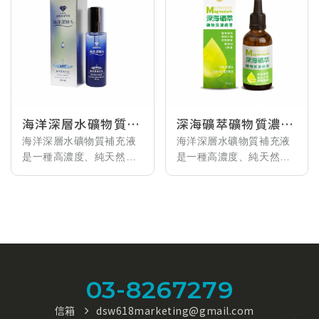
海洋深層水礦物質補
深海礦萃礦物質濃縮
充液30萬ppm30ml
液40萬ppm
海洋深層水礦物質補充液
海洋深層水礦物質補充液
是一種高濃度、純天然來
是一種高濃度、純天然來
源的礦物質濃縮液態精
源的礦物質濃縮液態精
華，
華，
汲取自未受污染的深層海
汲取自未受污染的深層海
水，富含多種人體必需的
水，富含多種人體必需的
礦物質和微量元素，如
礦物質和微量元素，
鎂、鈣、鉀、鋅等。
如鎂、鈣、鉀、鋅等。該
產品通過先進的過濾和濃
03-8267279
該產品通過先進的過濾和
縮技術，
濃縮技術，保留了天然比
保留了天然比例的礦物質
信箱
dsw618marketing@gmail.com
例的礦物質成分，
成分，具有高生物可利用