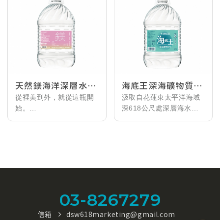
天然鎂海洋深層水
海底王深海礦物質水
6200ml
6200ml
從裡美到外，就從這瓶開
汲取自花蓮東太平洋海域
始。
深618公尺處深層海水，
由玩美女神許維恩推薦代
保留對人體有益的礦物質
言，
與珍貴微量元素，經由專
這瓶結合純淨深海能量與
業製程，提升水質純淨與
粉嫩療癒外型的「天然鎂
營養價值，粹煉出花蓮獨
海洋深層水」，
有的在地優質好水。
專為重視健康與生活質感
的妳設計。
03-8267279
嚴選來自花蓮618公尺深
信箱
dsw618marketing@gmail.com
層海水，天然含有礦物質