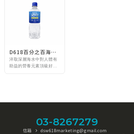
D618百分之百海洋
深層水420ml
淬取深層海水中對人體有
助益的營養元素頂級好
水，TQF認證商品，通過
SGS標準檢驗，國際專業
認證， 無重金屬及微生物
污染。每一瓶擁有鎂鈣等
天然海洋微量元素，均衡
攝取維繫體內機能正常運
作。
03-8267279
信箱
dsw618marketing@gmail.com