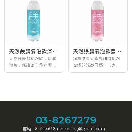
天然鎂顏氣泡飲深層
天然鎂顏氣泡飲蜜桃
原味500ml
風味500ml
天然鎂鎂顏氣泡飲，口感
深海微量元素與細緻氣泡
輕盈，無論是工作間隙還
交織的絕妙口感！【天然
是運動後，
鎂】鎂顏氣泡飲（蜜桃風
都能給您帶來即刻的清新
味），取自純淨海洋深層
感受。
水精華，含天然礦物質
含鎂元素，不僅能促進代
「鎂元素」。0糖、0熱
謝，還能讓您保持活力與
量、無負擔，順滑的綿密
健康，綻放光彩。
氣泡伴隨淡雅的水蜜桃香
氣，無論是上班解悶、運
03-8267279
動後水分補給，都能讓您
輕鬆喝出日常的輕盈。
信箱
dsw618marketing@gmail.com