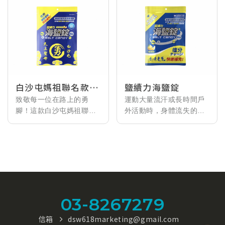
白沙屯媽祖聯名款鹽
鹽續力海鹽錠
續力海鹽錠
致敬每一位在路上的勇
運動大量流汗或長時間戶
腳！這款白沙屯媽祖聯名
外活動時，身體流失的不
海鹽錠，承載著「陪你
只是水分。這款海鹽錠以
走、保你平安」的心意。
天然海鹽為基礎，無添加
採用天然海鹽為原料，能
人工色素與防腐劑，能快
協助維持身體電解質平
速且溫和地補充身體所需
衡。單顆包裝設計，輕巧
的鈉與電解質。單顆獨立
不佔空間。無論是參與進
包裝設計，無論是日常健
香繞境、準備結緣品，或
行、馬拉松訓練，或是炎
03-8267279
是戶外長時間健行，都能
熱天氣下在外工作，都能
隨時撕開溫和補給，讓這
輕鬆放入口袋隨身攜帶。
信箱
dsw618marketing@gmail.com
份心意與能量，陪伴您平
清爽的白柚風味易於入