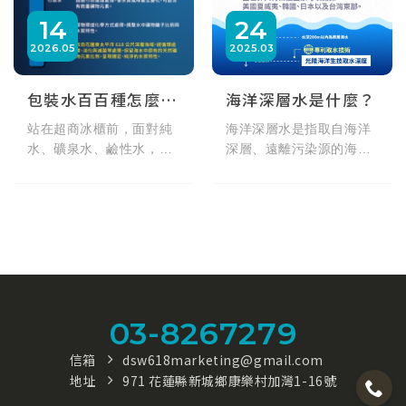
14
24
2026
05
2025
03
包裝水百百種怎麼選？秒懂純水、礦泉水與海洋深層水的礦物質差異
海洋深層水是什麼？
站在超商冰櫃前，面對純
海洋深層水是指取自海洋
水、礦泉水、鹼性水，你
深層、遠離污染源的海
都怎麼挑？其實包裝水最
水。本篇將介紹海洋深層
大的差異在於「礦物質含
水的定義、花蓮七星潭
量」。這篇帶你一次看懂
618 公尺取水來源與天然
5 大類包裝水製程與特
礦物質特色，協助了解日
色，幫身體補充對的水！
常飲水的基本知識與選擇
方向。
03-8267279
信箱
dsw618marketing@gmail.com
地址
971 花蓮縣新城鄉康樂村加灣1-16號