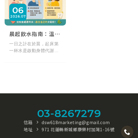
06
2026
07
晨起飲水指南：溫水、冰水、檸檬水，哪一種最適合你的體質？
一日之計在於晨，起床第
一杯水是啟動身體代謝的
關鍵，但你喝對了嗎？光
隆海洋生技帶來超實用健
康懶人包！溫水（37-
60°C）能幫助消化、減少
胃部不適，最適合長輩與
胃敏感者；冰水雖有助控
制食慾，但手腳冰冷者應
避免空腹飲用；清爽的檸
03-8267279
檬水能補充風味，但記得
用吸管減少牙齒酸蝕。沒
信箱
dsw618marketing@gmail.com
有最健康的水，適合自己
地址
971 花蓮縣新城鄉康樂村加灣1-16號
體質的才最好，快來看看