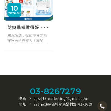
10
2026
07
防颱準備做得好，平安健康沒煩惱！颱風必備物資與純淨飲水指南
颱風來襲，提前準備才能
守護自己與家人！專業防
颱準備懶人包為您整理5大
核心：包含補足每人每天2
至3公升的飲用水（建議儲
備3天以上深海礦物質
水）、儲備耐放營養乾
糧、備妥慢性病常備藥與
家庭急救用品，並注意飲
食與食品衛生保存。備妥
03-8267279
大容量應急水，隨時補水
維持良好健康狀態！
信箱
dsw618marketing@gmail.com
地址
971 花蓮縣新城鄉康樂村加灣1-16號