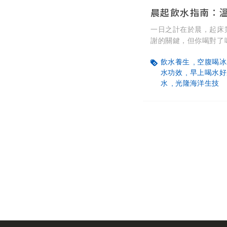
一日之計在於晨，起床
謝的關鍵，但你喝對了
超實用健康懶人包！溫水
飲水養生
空腹喝冰
消化、減少胃部不適，
水功效
早上喝水好
者；冰水雖有助控制食
水
光隆海洋生技
免空腹飲用；清爽的檸
得用吸管減少牙齒酸蝕
合自己體質的才最好，
種！