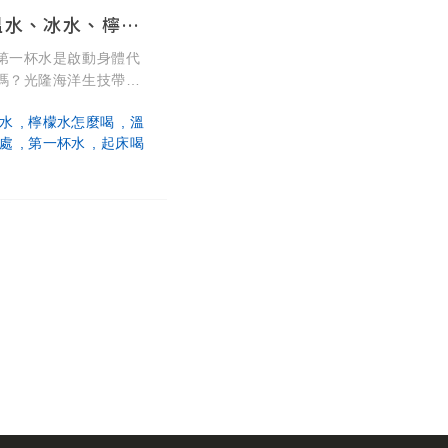
晨起飲水指南：溫水、冰水、檸檬水，哪一種最適合你的體質？
第一杯水是啟動身體代
嗎？光隆海洋生技帶來
（37-60°C）能幫助
水
檸檬水怎麼喝
溫
最適合長輩與胃敏感
處
第一杯水
起床喝
慾，但手腳冰冷者應避
檬水能補充風味，但記
。沒有最健康的水，適
快來看看你適合哪一