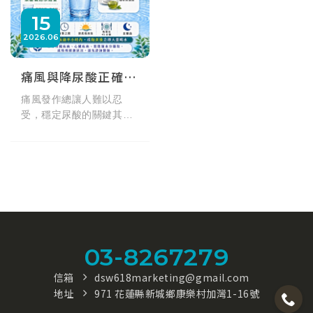
15
2026
06
痛風與降尿酸正確喝水建議
痛風發作總讓人難以忍
受，穩定尿酸的關鍵其實
就在於「正確喝水」。每
天該喝多少水？為什麼痛
風患者應避免含糖氣泡
水？本篇匯整專業醫師建
議，解析各類飲料對尿酸
的影響，教您避開常見飲
水禁忌，透過規律補水促
進尿酸排泄，從生活中落
03-8267279
實痛風飲食管理。
信箱
dsw618marketing@gmail.com
地址
971 花蓮縣新城鄉康樂村加灣1-16號