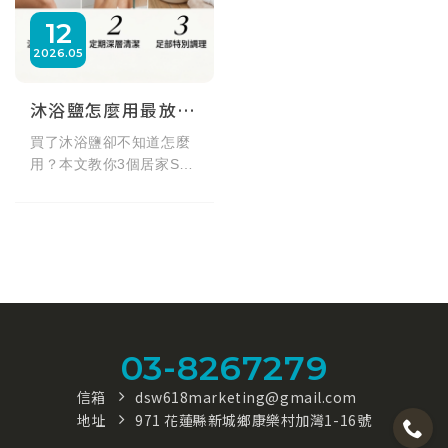
12
2026
05
沐浴鹽怎麼用最放鬆？3個居家SPA去角質秘訣，洗出極致水嫩肌！
買了沐浴鹽卻不知道怎麼
用？本文教你3個居家SPA
級沐浴鹽用法，從泡澡舒
緩到淋浴去角質按摩，正
確解鎖天然礦物質的保養
力。同場加映花蓮東太平
洋618公尺深層海鹽推
薦，細緻不刮膚，天天洗
出柔滑水嫩肌！
03-8267279
信箱
dsw618marketing@gmail.com
地址
971 花蓮縣新城鄉康樂村加灣1-16號