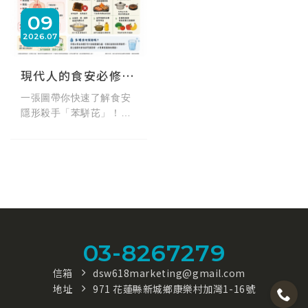
09
2026
07
現代人的食安必修課：一張圖認識苯駢芘與飲食防護
一張圖帶你快速了解食安
隱形殺手「苯駢芘」！日
常生活中不管是汽機車廢
氣、香菸，或是我們愛吃
的烤肉、油炸食品，都可
能含有苯駢芘。偶爾少量
攝取雖不致立即影響健
康，但長期累積不容小
覷。快來學習如何透過改
變烹調習慣，有效減少高
03-8267279
溫油煙與食安風險！
信箱
dsw618marketing@gmail.com
地址
971 花蓮縣新城鄉康樂村加灣1-16號