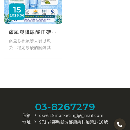
15
2026
06
痛風與降尿酸正確喝水建議
痛風發作總讓人難以忍
受，穩定尿酸的關鍵其實
就在於「正確喝水」。每
天該喝多少水？為什麼痛
風患者應避免含糖氣泡
水？本篇匯整專業醫師建
議，解析各類飲料對尿酸
的影響，教您避開常見飲
水禁忌，透過規律補水促
進尿酸排泄，從生活中落
03-8267279
實痛風飲食管理。
信箱
dsw618marketing@gmail.com
地址
971 花蓮縣新城鄉康樂村加灣1-16號