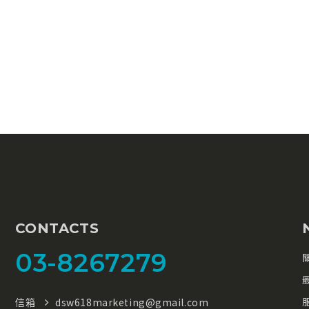
CONTACTS
03-8267279
信箱
dsw618marketing@gmail.com