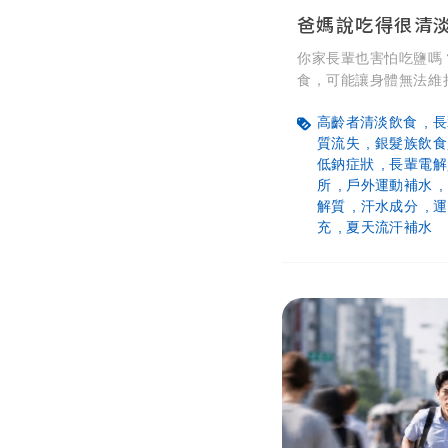
你家長輩也害怕吃鹽嗎
食，可能讓身體無法維
衡。本文為子女梳理長
高齡者清淡飲食
長
境，從觀察藥物影響到
質流失
銀髮族飲食
教你如何以簡單溫和的
低鈉症狀
長輩電解
質。
所
戶外運動補水
解質
汗水成分
運
充
夏天流汗補水