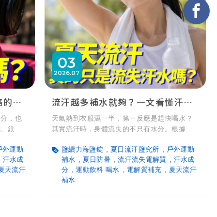
03
2026
07
什麼是電解質？人體不可忽略的重要礦物質
流汗越多補水就夠？一文看懂汗水流失的電解質真相
水分，也
天氣熱到衣服濕一半，第一反應是趕快喝水？
鈣、鎂等
其實流汗時，身體流失的不只有水分。根據衛
經傳導及
福部國健署衛教資訊，汗水除了 99% 的水分，
戶外運動
鹽續力海鹽錠
夏日流汗鹽究所
戶外運動
了解什麼
還包含鈉、氯、鉀、鈣、鎂等重要電解質與礦
汗水成
補水
夏日防暑
流汗流失電解質
汗水成
以及夏季
物質。長時間在高溫戶外工作、激烈運動或持
夏天流汗
分
運動飲料 喝水
電解質補充
夏天流汗
助您在炎
續大量流汗時，若只盲目灌水，可能會忽略身
補水
體對電解質的渴求。本篇帶你科學研究汗水成
分，教你如何依照活動量正確補水與鹽分，維
持夏季身體機能平衡。