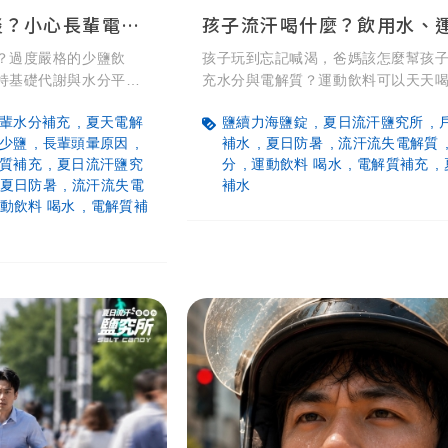
爸媽說吃得很清淡？小心長輩電解質流失！銀髮族少鹽飲食與頭暈觀察指南
？過度嚴格的少鹽飲
孩子玩到忘記喊渴，爸媽該怎麼幫孩
持基礎代謝與水分平
充水分與電解質？運動飲料可以天天
輩常見的低鈉風險情
鹽錠適合小朋友嗎？本文整理親子補
輩水分補充
夏天電解
鹽續力海鹽錠
夏日流汗鹽究所
搭配天然帶鹹味食材，
則與情境對照表，破解常見補水迷思
少鹽
長輩頭暈原因
補水
夏日防暑
流汗流失電解質
方式幫爸媽補對電解
輕鬆為孩子挑選成分單純、無負擔的
質補充
夏日流汗鹽究
分
運動飲料 喝水
電解質補充
給品，守護孩子戶外活動的滿滿活力
夏日防暑
流汗流失電
補水
動飲料 喝水
電解質補