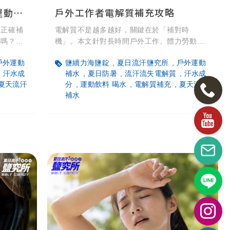
孩子流汗喝什麼？飲用水、運動飲料、電解質差異與挑選對策
戶外工作者電解質補充攻略
子正確補
電解質不是越多越好，關鍵在於「補對時
喝嗎？海
機」。本文針對長時間戶外工作、體力勞動族
水三大原
群，整理運動前後、高溫環境、大量流汗等常
戶外運動
鹽續力海鹽錠
夏日流汗鹽究所
戶外運動
，幫助您
見情境下的補充建議，並附上常見問題解答，
汗水成
補水
夏日防暑
流汗流失電解質
汗水成
電解質補
協助你安全度過炎熱工作日。
夏天流汗
分
運動飲料 喝水
電解質補充
夏天流汗
！
補水