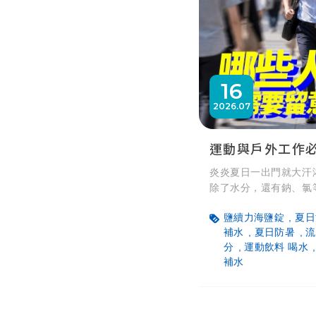
16
2026
07
炎炎夏日一出門就大汗
除了水分，還有鈉、氯
指出，一般日常飲水即
鹽續力海鹽錠
夏日
外工作、持續運動超過
補水
夏日防暑
流
族群，務必掌握「適時
分
運動飲料 喝水
原則，適時補充電解質
補水