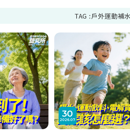
TAG :戶外運動補
30
2026
07