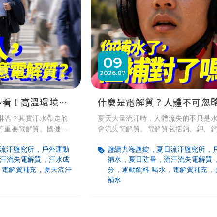
09
2026
07
運動與戶外工作必看！高溫環境下的水分與電解質補充指南
淋漓？其實汗水帶走的
夏天大量流汗時，人體流失的不只是
等重要電解質。國健署
會流失電解質。電解質包括鈉、鉀、
可，但若屬於長時間戶
重要礦物質，參與人體水分平衡、神
流汗鹽究所
戶外運動
鹽續力海鹽錠
夏日流汗鹽究所
一小時、或悶熱環境的
肌肉正常運作等生理機能。本文帶您
汗流失電解質
汗水成
補水
夏日防暑
流汗流失電解質
、適度、適量」的補水
是電解質、為什麼人體需要電解質，
電解質補充
夏天流汗
分
運動飲料 喝水
電解質補充
，防範脫水與熱傷害！
如何建立正確的補水與補給觀念，幫
補水
熱天氣下維持良好的日常狀態。