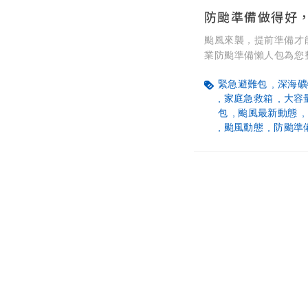
颱風來襲，提前準備才
業防颱準備懶人包為您
每人每天2至3公升的
緊急避難包
深海礦
深海礦物質水）、儲備
家庭急救箱
大容
性病常備藥與家庭急救
包
颱風最新動態
品衛生保存。備妥大容
颱風動態
防颱準
持良好健康狀態！