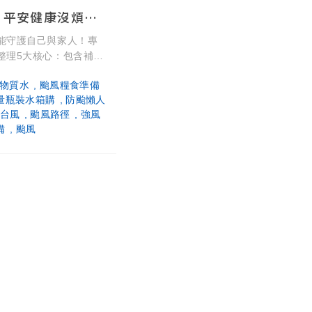
防颱準備做得好，平安健康沒煩惱！颱風必備物資與純淨飲水指南
能守護自己與家人！專
整理5大核心：包含補足
飲用水（建議儲備3天以上
物質水
颱風糧食準備
耐放營養乾糧、備妥慢
量瓶裝水箱購
防颱懶人
用品，並注意飲食與食
台風
颱風路徑
強風
量應急水，隨時補水維
備
颱風