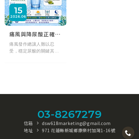
15
2026
06
痛風與降尿酸正確喝水建議
痛風發作總讓人難以忍
受，穩定尿酸的關鍵其實
就在於「正確喝水」。每
天該喝多少水？為什麼痛
風患者應避免含糖氣泡
水？本篇匯整專業醫師建
議，解析各類飲料對尿酸
的影響，教您避開常見飲
水禁忌，透過規律補水促
進尿酸排泄，從生活中落
03-8267279
實痛風飲食管理。
信箱
dsw618marketing@gmail.com
地址
971 花蓮縣新城鄉康樂村加灣1-16號