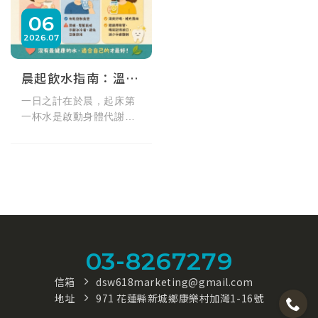
06
2026
07
晨起飲水指南：溫水、冰水、檸檬水，哪一種最適合你的體質？
一日之計在於晨，起床第
一杯水是啟動身體代謝的
關鍵，但你喝對了嗎？光
隆海洋生技帶來超實用健
康懶人包！溫水（37-
60°C）能幫助消化、減少
胃部不適，最適合長輩與
胃敏感者；冰水雖有助控
制食慾，但手腳冰冷者應
避免空腹飲用；清爽的檸
03-8267279
檬水能補充風味，但記得
用吸管減少牙齒酸蝕。沒
信箱
dsw618marketing@gmail.com
有最健康的水，適合自己
地址
971 花蓮縣新城鄉康樂村加灣1-16號
體質的才最好，快來看看