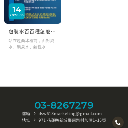
14
2026
05
包裝水百百種怎麼選？秒懂純水、礦泉水與海洋深層水的礦物質差異
站在超商冰櫃前，面對純
水、礦泉水、鹼性水，你
都怎麼挑？其實包裝水最
大的差異在於「礦物質含
量」。這篇帶你一次看懂
5 大類包裝水製程與特
色，幫身體補充對的水！
03-8267279
信箱
dsw618marketing@gmail.com
地址
971 花蓮縣新城鄉康樂村加灣1-16號