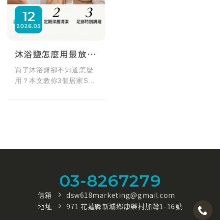
12
2026
05
沐浴鹽怎麼用最放鬆？3個居家SPA去角質秘訣，洗出極致水嫩肌！
買了沐浴鹽卻不知道怎麼
用？本文教你3個居家SPA
級沐浴鹽用法，從泡澡舒
緩到淋浴去角質按摩，正
確解鎖天然礦物質的保養
力。同場加映花蓮東太平
洋618公尺深層海鹽推
薦，細緻不刮膚，天天洗
出柔滑水嫩肌！
03-8267279
信箱
dsw618marketing@gmail.com
地址
971 花蓮縣新城鄉康樂村加灣1-16號