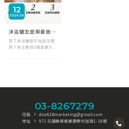
12
2026
05
沐浴鹽怎麼用最放鬆？3個居家SPA去角質秘訣，洗出極致水嫩肌！
買了沐浴鹽卻不知道怎麼
用？本文教你3個居家SPA
級沐浴鹽用法，從泡澡舒
緩到淋浴去角質按摩，正
確解鎖天然礦物質的保養
力。同場加映花蓮東太平
洋618公尺深層海鹽推
薦，細緻不刮膚，天天洗
出柔滑水嫩肌！
03-8267279
信箱
dsw618marketing@gmail.com
地址
971 花蓮縣新城鄉康樂村加灣1-16號