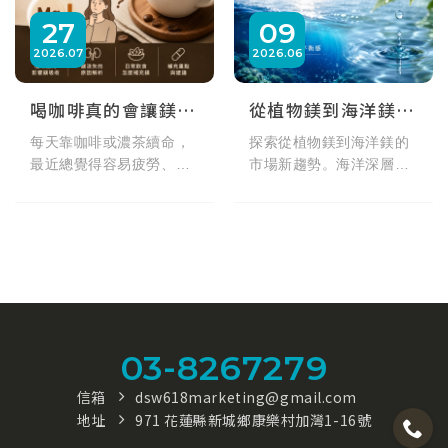
27
09
2026
07
2026
06
喝咖啡真的會讓鎂流失？營養師公開 7 大缺鎂警訊與咖啡族補鎂技巧
從植物鎂到海洋鎂：開啟你的輕負擔天然礦物質生活
每天靠咖啡或濃茶續命，
探索從植物鎂到海洋鎂的
最近總覺得容易疲勞、眼
市場新趨勢。海洋深層水
皮跳甚至睡眠品質變差？
長期處於低溫純淨環境，
網路傳言「咖啡因會帶走
蘊含豐富的鎂、鈣、鉀等
體內的鎂」，咖啡因的利
天然礦物質。本文帶你深
尿作用確實會微幅增加鎂
入了解海洋鎂如何透過
的排出！但只要掌握保健
「吃得重，喝得輕」的生
品與咖啡錯開 1～2 小
活提案，無縫融入現代人
時、隨餐補充與多吃原型
的冷氣房久坐、外食與通
高鎂食物等 3 大原則，就
勤日常，打造更有選擇感
03-8267279
能安心喝咖啡同時精準補
的有感飲水體驗。
鎂！
信箱
dsw618marketing@gmail.com
地址
971 花蓮縣新城鄉康樂村加灣1-16號