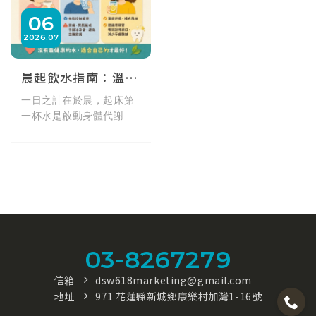
06
2026
07
晨起飲水指南：溫水、冰水、檸檬水，哪一種最適合你的體質？
一日之計在於晨，起床第
一杯水是啟動身體代謝的
關鍵，但你喝對了嗎？光
隆海洋生技帶來超實用健
康懶人包！溫水（37-
60°C）能幫助消化、減少
胃部不適，最適合長輩與
胃敏感者；冰水雖有助控
制食慾，但手腳冰冷者應
避免空腹飲用；清爽的檸
03-8267279
檬水能補充風味，但記得
用吸管減少牙齒酸蝕。沒
信箱
dsw618marketing@gmail.com
有最健康的水，適合自己
地址
971 花蓮縣新城鄉康樂村加灣1-16號
體質的才最好，快來看看