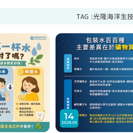
TAG :光隆海洋生
14
2026
05