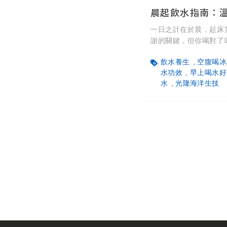
一日之計在於晨，起床
謝的關鍵，但你喝對了
超實用健康懶人包！溫水
飲水養生
空腹喝冰
消化、減少胃部不適，
水功效
早上喝水好
者；冰水雖有助控制食
水
光隆海洋生技
免空腹飲用；清爽的檸
得用吸管減少牙齒酸蝕
合自己體質的才最好，
種！