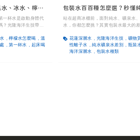
晨起飲水指南：溫水、冰水、檸檬水，哪一種最適合你的體質？
第一杯水是啟動身體代
站在超商冰櫃前，面對純水、礦泉水
嗎？光隆海洋生技帶來
水，你都怎麼挑？其實包裝水最大的
（37-60°C）能幫助
「礦物質含量」。這篇帶你一次看懂 5
水
檸檬水怎麼喝
溫
花蓮深層水
光隆海洋生技
礦物
最適合長輩與胃敏感
裝水製程與特色，幫身體補充對的水
處
第一杯水
起床喝
性離子水
純水礦泉水差別
瓶裝
慾，但手腳冰冷者應避
海洋深層水
包裝水種類
檬水能補充風味，但記
。沒有最健康的水，適
快來看看你適合哪一