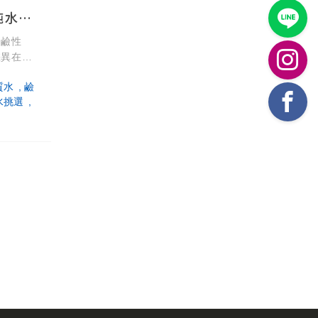
包裝水百百種怎麼選？秒懂純水、礦泉水與海洋深層水的礦物質差異
、鹼性
差異在於
 大類包
質水
鹼
！
水挑選