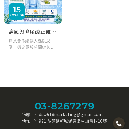
15
2026
06
痛風與降尿酸正確喝水建議
痛風發作總讓人難以忍
受，穩定尿酸的關鍵其實
就在於「正確喝水」。每
天該喝多少水？為什麼痛
風患者應避免含糖氣泡
水？本篇匯整專業醫師建
議，解析各類飲料對尿酸
的影響，教您避開常見飲
水禁忌，透過規律補水促
進尿酸排泄，從生活中落
03-8267279
實痛風飲食管理。
信箱
dsw618marketing@gmail.com
地址
971 花蓮縣新城鄉康樂村加灣1-16號