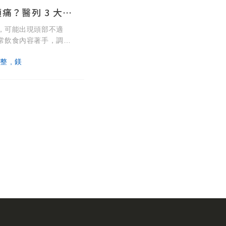
味精吃太多也會頭痛？醫列 3 大類飲食改善方向
，可能出現頭部不適
常飲食內容著手，調整
酸的攝取方向。
整
鎂