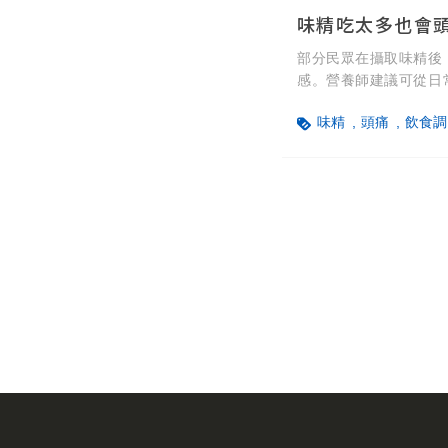
部分民眾在攝取味精後
感。營養師建議可從日
礦物質、咖啡因與脂肪
味精
頭痛
飲食調