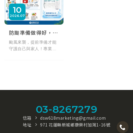
10
2026
07
防颱準備做得好，平安健康沒煩惱！颱風必備物資與純淨飲水指南
颱風來襲，提前準備才能
守護自己與家人！專業防
颱準備懶人包為您整理5大
核心：包含補足每人每天2
至3公升的飲用水（建議儲
備3天以上深海礦物質
水）、儲備耐放營養乾
糧、備妥慢性病常備藥與
家庭急救用品，並注意飲
食與食品衛生保存。備妥
03-8267279
大容量應急水，隨時補水
維持良好健康狀態！
信箱
dsw618marketing@gmail.com
地址
971 花蓮縣新城鄉康樂村加灣1-16號