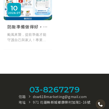
10
2026
07
防颱準備做得好，平安健康沒煩惱！颱風必備物資與純淨飲水指南
颱風來襲，提前準備才能
守護自己與家人！專業防
颱準備懶人包為您整理5大
核心：包含補足每人每天2
至3公升的飲用水（建議儲
備3天以上深海礦物質
水）、儲備耐放營養乾
糧、備妥慢性病常備藥與
家庭急救用品，並注意飲
食與食品衛生保存。備妥
03-8267279
大容量應急水，隨時補水
維持良好健康狀態！
信箱
dsw618marketing@gmail.com
地址
971 花蓮縣新城鄉康樂村加灣1-16號