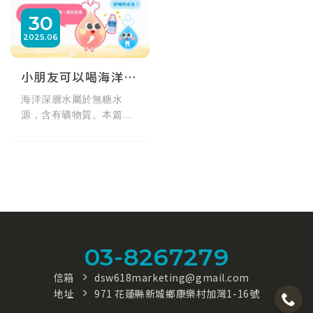
30
2025
06
小朋友可以喝海洋深層水嗎？
海洋深層水屬於無糖水
源，含有礦物質。本篇整
理小朋友飲用海洋深層水
時，可留意的補水觀念與
基本建議，協助家長做出
合適選擇。
03-8267279
信箱
dsw618marketing@gmail.com
地址
971 花蓮縣新城鄉康樂村加灣1-16號