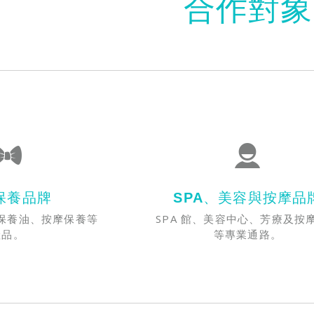
合作對象
保養品牌
SPA、美容與按摩品
保養油、按摩保養等
SPA 館、美容中心、芳療及按
產品。
等專業通路。