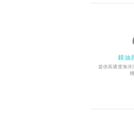
鎂油
提供高濃度海洋