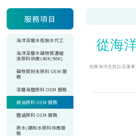
服務項目
海洋深層水瓶裝水代工
從海
海洋深層水礦物質濃縮
液原料供應(40K/90K)
光隆海洋生技以花蓮東
礦物質粉末原料 OEM 服
務
深層海鹽原料 OEM 服務
鎂油原料 OEM 服務
鹽滷原料 OEM 服務
原水/調和水原料供應服
務