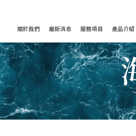
關於我們
最新消息
服務項目
產品介紹