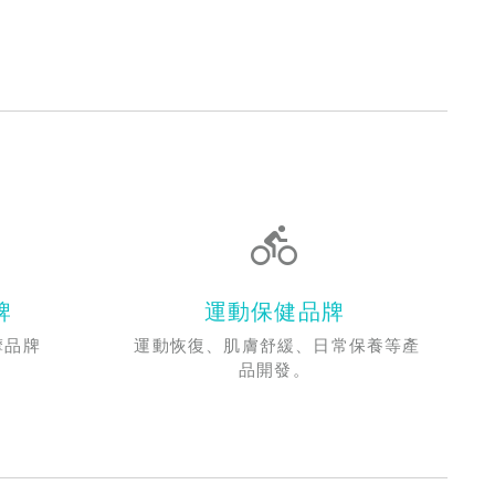
牌
運動保健品牌
摩品牌
運動恢復、肌膚舒緩、日常保養等產
品開發。