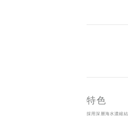
特色
採用深層海水濃縮