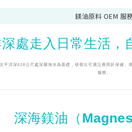
鎂油原料 OEM 服
洋深處走入日常生活，
太平洋深618公尺處深層海水為基礎，研發出可廣泛應用於
保健、
服務。
深海鎂油（Magnesi