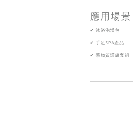
應用場景
✔ 沐浴泡澡包
✔ 手足SPA產品
✔ 礦物質護膚套組