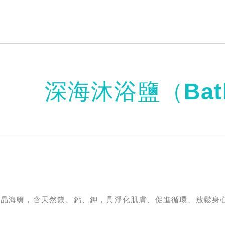
深海沐浴鹽（Bath
結晶海鹽，含天然鎂、鈣、鉀，具淨化肌膚、促進循環、放鬆身