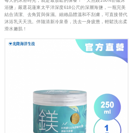
每天的沐浴時光，就是最放鬆的保養！「天然鎂100%舒緩沐
浴鹽」嚴選花蓮東太平洋深度618公尺的深層海鹽，一瓶完美
結合清潔、去角質與保濕。細緻晶體溫和不刮膚，可直接替代
沐浴乳天天洗。伴隨清新冷泉香，洗去一身疲憊，輕鬆洗出柔
滑水嫩肌！