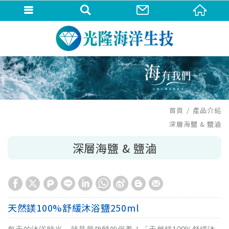
首頁
產品介紹
深層海鹽 & 鹽滷
深層海鹽 & 鹽滷
天然鎂100%舒緩沐浴鹽250ml