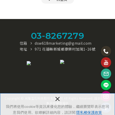
03-8267279
信箱
dsw618marketing@gmail.com
地址
971 花蓮縣新城鄉康樂村加灣1-16號
×
Copyright © 光隆生化科技股份有限公司 All Rights Reserved.
設計維護：
多米諾網頁設計
我們將使用cookie等資訊來優化您的體驗，繼續瀏覽即表示您同
意我們使用。欲瞭解詳細內容，請詳閱
隱私權保護政策
TOP