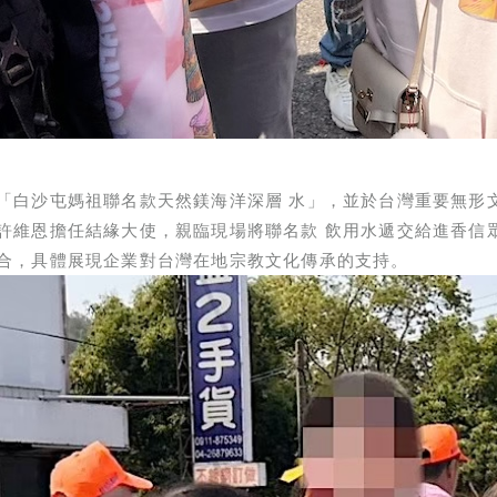
「白沙屯媽祖聯名款天然鎂海洋深層
水
」，並於台灣重要無形
許維恩擔任結緣大使，親臨現場將聯名款
飲用水
遞交給進香信
合，具體展現企業對台灣在地宗教文化傳承的支持。