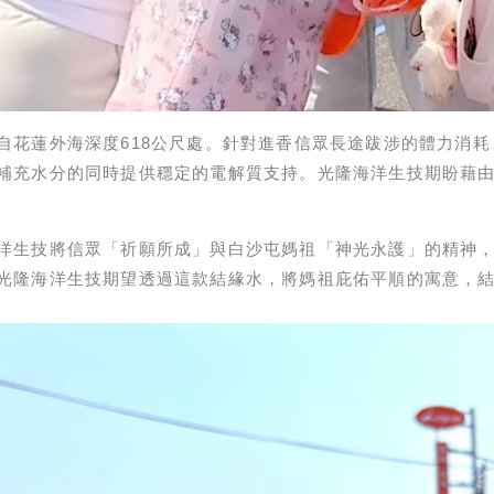
自花蓮外海深度618公尺處。針對進香信眾長途跋涉的體力消
補充水分的同時提供穩定的電解質支持。光隆海洋生技期盼藉
洋生技將信眾「祈願所成」與白沙屯媽祖「神光永護」的精神
光隆海洋生技期望透過這款結緣水，將媽祖庇佑平順的寓意，