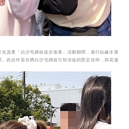
文化資產「白沙屯媽祖徒步進香」活動期間，進行結緣水發
眾。此合作旨在將白沙屯媽祖引領信徒的堅定信仰，與花蓮